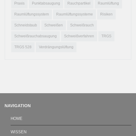
Praxis
Punktabsaugung
Rauchpartikel
Raumlüftung
Raumlüftungssystem
Raumlüftungssysteme
Risiken
Schneidstaub
Schweißen
Schweißrauch
Schweißrauchabsaugung
Schweißverfahren
TRGS
TRGS 528
Verdrängungslüftung
NAVIGATION
HOME
WISSEN