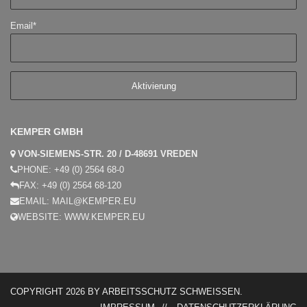
Email*
KEMPER GMBH
VON-SIEMENS-STR. 20 / D-48691 VREDEN
PHONE:
+49 (0) 2564 68-0
FAX:
+49 (0) 2564 68-120
EMAIL:
MAIL@KEMPER.EU
WEBSITE:
WWW.KEMPER.EU
COPYRIGHT 2026 BY
ARBEITSSCHUTZ SCHWEISSEN
.