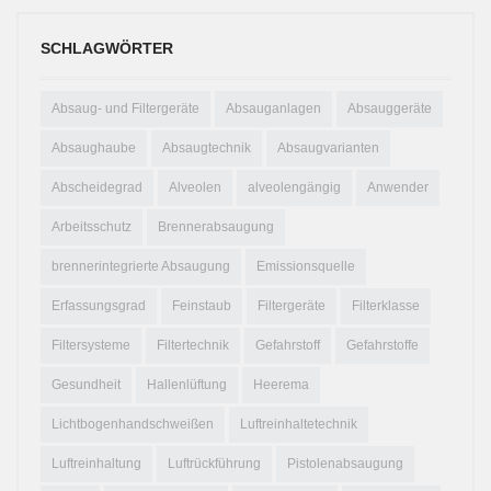
SCHLAGWÖRTER
Absaug- und Filtergeräte
Absauganlagen
Absauggeräte
Absaughaube
Absaugtechnik
Absaugvarianten
Abscheidegrad
Alveolen
alveolengängig
Anwender
Arbeitsschutz
Brennerabsaugung
brennerintegrierte Absaugung
Emissionsquelle
Erfassungsgrad
Feinstaub
Filtergeräte
Filterklasse
Filtersysteme
Filtertechnik
Gefahrstoff
Gefahrstoffe
Gesundheit
Hallenlüftung
Heerema
Lichtbogenhandschweißen
Luftreinhaltetechnik
Luftreinhaltung
Luftrückführung
Pistolenabsaugung