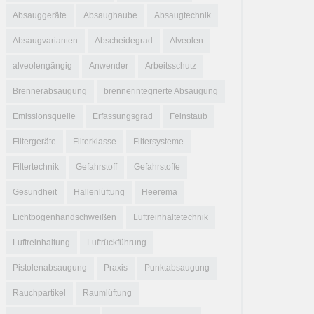
Absauggeräte
Absaughaube
Absaugtechnik
Absaugvarianten
Abscheidegrad
Alveolen
alveolengängig
Anwender
Arbeitsschutz
Brennerabsaugung
brennerintegrierte Absaugung
Emissionsquelle
Erfassungsgrad
Feinstaub
Filtergeräte
Filterklasse
Filtersysteme
Filtertechnik
Gefahrstoff
Gefahrstoffe
Gesundheit
Hallenlüftung
Heerema
Lichtbogenhandschweißen
Luftreinhaltetechnik
Luftreinhaltung
Luftrückführung
Pistolenabsaugung
Praxis
Punktabsaugung
Rauchpartikel
Raumlüftung