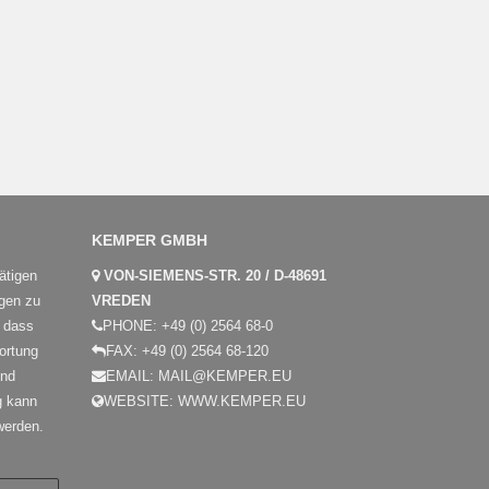
KEMPER GMBH
ätigen
VON-SIEMENS-STR. 20 / D-48691
gen zu
VREDEN
, dass
PHONE:
+49 (0) 2564 68-0
ortung
FAX:
+49 (0) 2564 68-120
und
EMAIL:
MAIL@KEMPER.EU
g kann
WEBSITE:
WWW.KEMPER.EU
 werden.