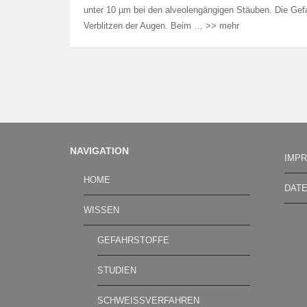
unter 10 µm bei den alveolengängigen Stäuben. Die Gefa
Verblitzen der Augen. Beim … >> mehr
NAVIGATION
IMP
HOME
DAT
WISSEN
GEFAHRSTOFFE
STUDIEN
SCHWEISSVERFAHREN