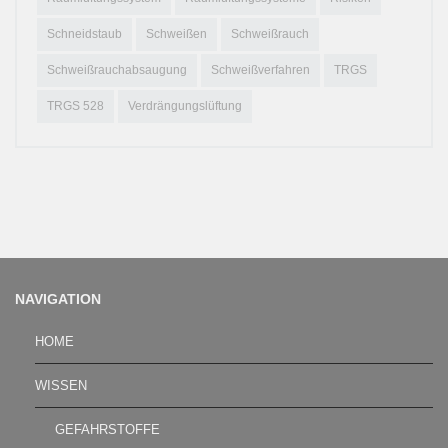
Schneidstaub
Schweißen
Schweißrauch
Schweißrauchabsaugung
Schweißverfahren
TRGS
TRGS 528
Verdrängungslüftung
NAVIGATION
HOME
WISSEN
GEFAHRSTOFFE