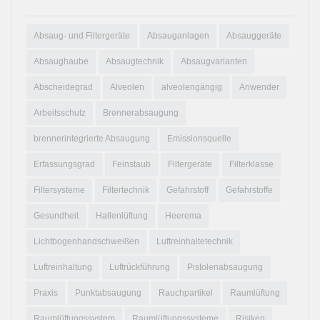
Absaug- und Filtergeräte
Absauganlagen
Absauggeräte
Absaughaube
Absaugtechnik
Absaugvarianten
Abscheidegrad
Alveolen
alveolengängig
Anwender
Arbeitsschutz
Brennerabsaugung
brennerintegrierte Absaugung
Emissionsquelle
Erfassungsgrad
Feinstaub
Filtergeräte
Filterklasse
Filtersysteme
Filtertechnik
Gefahrstoff
Gefahrstoffe
Gesundheit
Hallenlüftung
Heerema
Lichtbogenhandschweißen
Luftreinhaltetechnik
Luftreinhaltung
Luftrückführung
Pistolenabsaugung
Praxis
Punktabsaugung
Rauchpartikel
Raumlüftung
Raumlüftungssystem
Raumlüftungssysteme
Risiken