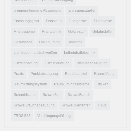
Arbeitsschutz
Brennerabsaugung
brennerintegrierte Absaugung
Emissionsquelle
Erfassungsgrad
Feinstaub
Filtergeräte
Filterklasse
Filtersysteme
Filtertechnik
Gefahrstoff
Gefahrstoffe
Gesundheit
Hallenlüftung
Heerema
Lichtbogenhandschweißen
Luftreinhaltetechnik
Luftreinhaltung
Luftrückführung
Pistolenabsaugung
Praxis
Punktabsaugung
Rauchpartikel
Raumlüftung
Raumlüftungssystem
Raumlüftungssysteme
Risiken
Schneidstaub
Schweißen
Schweißrauch
Schweißrauchabsaugung
Schweißverfahren
TRGS
TRGS 528
Verdrängungslüftung