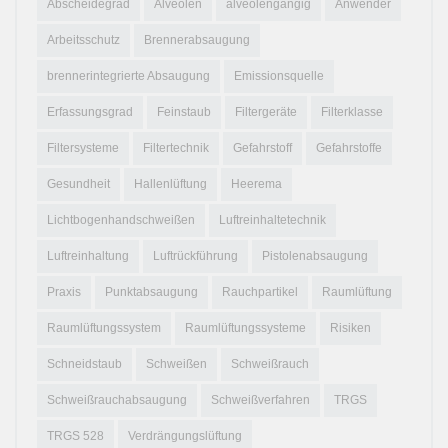
Abscheidegrad
Alveolen
alveolengängig
Anwender
Arbeitsschutz
Brennerabsaugung
brennerintegrierte Absaugung
Emissionsquelle
Erfassungsgrad
Feinstaub
Filtergeräte
Filterklasse
Filtersysteme
Filtertechnik
Gefahrstoff
Gefahrstoffe
Gesundheit
Hallenlüftung
Heerema
Lichtbogenhandschweißen
Luftreinhaltetechnik
Luftreinhaltung
Luftrückführung
Pistolenabsaugung
Praxis
Punktabsaugung
Rauchpartikel
Raumlüftung
Raumlüftungssystem
Raumlüftungssysteme
Risiken
Schneidstaub
Schweißen
Schweißrauch
Schweißrauchabsaugung
Schweißverfahren
TRGS
TRGS 528
Verdrängungslüftung