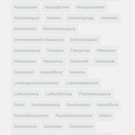
Absaughaube
Absaugtechnik
Absaugvarianten
Abscheidegrad
Alveolen
alveolengängig
Anwender
Arbeitsschutz
Brennerabsaugung
brennerintegrierte Absaugung
Emissionsquelle
Erfassungsgrad
Feinstaub
Filtergeräte
Filterklasse
Filtersysteme
Filtertechnik
Gefahrstoff
Gefahrstoffe
Gesundheit
Hallenlüftung
Heerema
Lichtbogenhandschweißen
Luftreinhaltetechnik
Luftreinhaltung
Luftrückführung
Pistolenabsaugung
Praxis
Punktabsaugung
Rauchpartikel
Raumlüftung
Raumlüftungssystem
Raumlüftungssysteme
Risiken
Schneidstaub
Schweißen
Schweißrauch