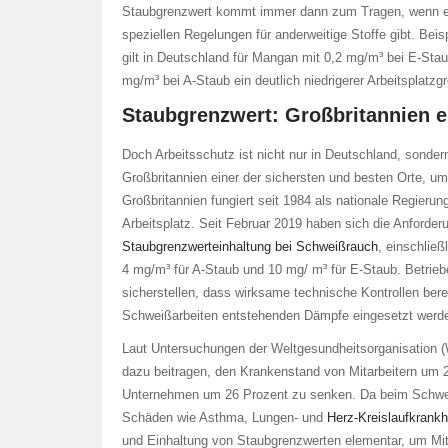
Staubgrenzwert kommt immer dann zum Tragen, wenn e
speziellen Regelungen für anderweitige Stoffe gibt. Beis
gilt in Deutschland für Mangan mit 0,2 mg/m³ bei E-Sta
mg/m³ bei A-Staub ein deutlich niedrigerer Arbeitsplatzg
Staubgrenzwert: Großbritannien ei
Doch Arbeitsschutz ist nicht nur in Deutschland, sonde
Großbritannien einer der sichersten und besten Orte, um
Großbritannien fungiert seit 1984 als nationale Regieru
Arbeitsplatz. Seit Februar 2019 haben sich die Anforde
Staubgrenzwerteinhaltung bei Schweißrauch
, einschließ
4 mg/m³ für A-Staub und 10 mg/ m³ für E-Staub. Betrie
sicherstellen, dass wirksame technische Kontrollen bere
Schweißarbeiten entstehenden Dämpfe eingesetzt werd
Laut Untersuchungen der Weltgesundheitsorganisation (
dazu beitragen, den Krankenstand von Mitarbeitern um 
Unternehmen um 26 Prozent zu senken. Da beim Schwei
Schäden wie Asthma, Lungen- und
Herz-Kreislaufkrankh
und Einhaltung von Staubgrenzwerten elementar, um Mitar