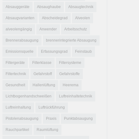
Absauggeräte
Absaughaube
Absaugtechnik
Absaugvarianten
Abscheidegrad
Alveolen
alveolengängig
Anwender
Arbeitsschutz
Brennerabsaugung
brennerintegrierte Absaugung
Emissionsquelle
Erfassungsgrad
Feinstaub
Filtergeräte
Filterklasse
Filtersysteme
Filtertechnik
Gefahrstoff
Gefahrstoffe
Gesundheit
Hallenlüftung
Heerema
Lichtbogenhandschweißen
Luftreinhaltetechnik
Luftreinhaltung
Luftrückführung
Pistolenabsaugung
Praxis
Punktabsaugung
Rauchpartikel
Raumlüftung