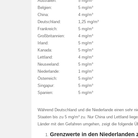
Australien:
5 mg/m³
Belgien:
5 mg/m³
China:
4 mg/m³
Deutschland:
1,25 mg/m³
Frankreich:
5 mg/m³
Großbritannien:
4 mg/m³
Irland:
5 mg/m³
Kanada:
5 mg/m³
Lettland:
4 mg/m³
Neuseeland:
5 mg/m³
Niederlande:
1 mg/m³
Österreich:
5 mg/m³
Singapur:
5 mg/m³
Spanien:
5 mg/m³
Während Deutschland und die Niederlande einen sehr nie
Staaten bis zu 5 mg/m³ zu. Nur China und Lettland lieg
Länder mit den Gefahren umgehen, zeigt die folgende Üb
Grenzwerte in den Niederlanden z