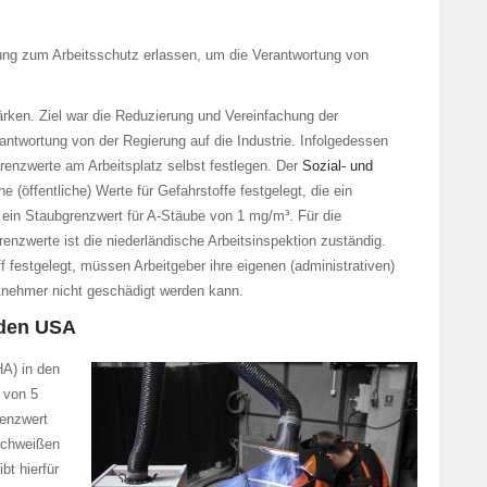
ng zum Arbeitsschutz erlassen, um die Verantwortung von
stärken. Ziel war die Reduzierung und Vereinfachung der
ntwortung von der Regierung auf die Industrie. Infolgedessen
renzwerte am Arbeitsplatz selbst festlegen. Der
Sozial- und
e (öffentliche) Werte für Gefahrstoffe festgelegt, die ein
 ein Staubgrenzwert für A-Stäube von 1 mg/m³. Für die
nzwerte ist die niederländische Arbeitsinspektion zuständig.
f festgelegt, müssen Arbeitgeber ihre eigenen (administrativen)
itnehmer nicht geschädigt werden kann.
 den USA
A) in den
 von 5
renzwert
 Schweißen
t hierfür