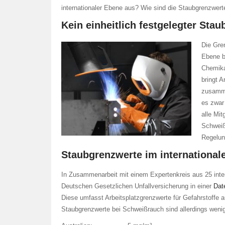
internationaler Ebene aus? Wie sind die Staubgrenzwert
Kein einheitlich festgelegter Sta
Die Gre
Ebene b
Chemika
bringt 
zusamme
es zwar
alle Mi
Schweißr
Regelun
Staubgrenzwerte im international
In Zusammenarbeit mit einem Expertenkreis aus 25 interna
Deutschen Gesetzlichen Unfallversicherung in einer
Dat
Diese umfasst Arbeitsplatzgrenzwerte für Gefahrstoffe a
Staubgrenzwerte bei Schweißrauch sind allerdings wenige