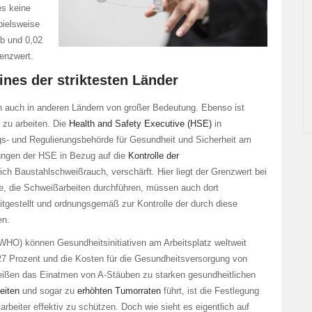
s keine
pielsweise
ub und 0,02
renzwert.
nes der striktesten Länder
rn auch in anderen Ländern von großer Bedeutung. Ebenso ist
 zu arbeiten. Die
Health and Safety Executive (HSE)
in
ngs- und Regulierungsbehörde für Gesundheit und Sicherheit am
rungen der HSE in Bezug auf die
Kontrolle der
lich Baustahlschweißrauch, verschärft. Hier liegt der Grenzwert bei
be, die Schweißarbeiten durchführen, müssen auch dort
itgestellt und ordnungsgemäß zur Kontrolle der durch diese
en.
WHO) können Gesundheitsinitiativen am Arbeitsplatz weltweit
27 Prozent und die Kosten für die Gesundheitsversorgung von
ßen das Einatmen von A-Stäuben zu starken gesundheitlichen
eiten
und sogar zu
erhöhten Tumorraten
führt, ist die Festlegung
beiter effektiv zu schützen. Doch wie sieht es eigentlich auf