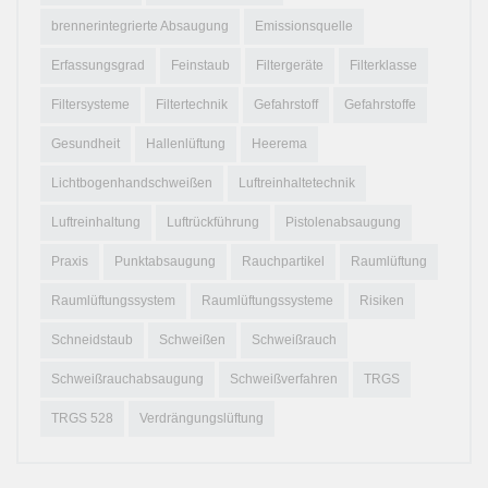
brennerintegrierte Absaugung
Emissionsquelle
Erfassungsgrad
Feinstaub
Filtergeräte
Filterklasse
Filtersysteme
Filtertechnik
Gefahrstoff
Gefahrstoffe
Gesundheit
Hallenlüftung
Heerema
Lichtbogenhandschweißen
Luftreinhaltetechnik
Luftreinhaltung
Luftrückführung
Pistolenabsaugung
Praxis
Punktabsaugung
Rauchpartikel
Raumlüftung
Raumlüftungssystem
Raumlüftungssysteme
Risiken
Schneidstaub
Schweißen
Schweißrauch
Schweißrauchabsaugung
Schweißverfahren
TRGS
TRGS 528
Verdrängungslüftung