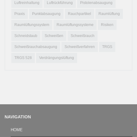
Luftreinhaltung
Luftrückführung
Pistolenabsaugung
Praxis
Punktabsaugung
Rauchpartikel
Raumlüftung
Raumlüftungssystem
Raumlüftungssysteme
Risiken
Schneidstaub
Schweißen
Schweißrauch
Schweißrauchabsaugung
Schweißverfahren
TRGS
TRGS 528
Verdrängungslüftung
NAVIGATION
HOME