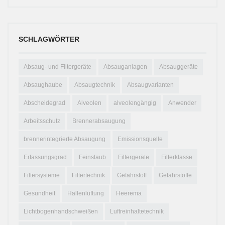
SCHLAGWÖRTER
Absaug- und Filtergeräte
Absauganlagen
Absauggeräte
Absaughaube
Absaugtechnik
Absaugvarianten
Abscheidegrad
Alveolen
alveolengängig
Anwender
Arbeitsschutz
Brennerabsaugung
brennerintegrierte Absaugung
Emissionsquelle
Erfassungsgrad
Feinstaub
Filtergeräte
Filterklasse
Filtersysteme
Filtertechnik
Gefahrstoff
Gefahrstoffe
Gesundheit
Hallenlüftung
Heerema
Lichtbogenhandschweißen
Luftreinhaltetechnik