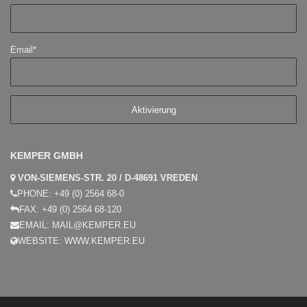
Email*
KEMPER GMBH
VON-SIEMENS-STR. 20 / D-48691 VREDEN
PHONE:
+49 (0) 2564 68-0
FAX:
+49 (0) 2564 68-120
EMAIL:
MAIL@KEMPER.EU
WEBSITE:
WWW.KEMPER.EU