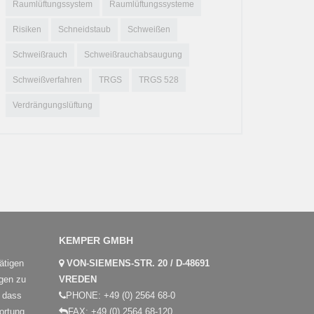
Raumlüftungssystem
Raumlüftungssysteme
Risiken
Schneidstaub
Schweißen
Schweißrauch
Schweißrauchabsaugung
Schweißverfahren
TRGS
TRGS 528
Verdrängungslüftung
KEMPER GMBH
ätigen
VON-SIEMENS-STR. 20 / D-48691
gen zu
VREDEN
, dass
PHONE:
+49 (0) 2564 68-0
ortung
FAX:
+49 (0) 2564 68-120