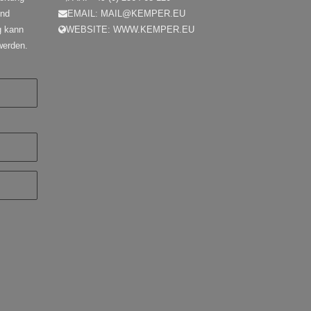
und
EMAIL:
MAIL@KEMPER.EU
g kann
WEBSITE:
WWW.KEMPER.EU
 werden.