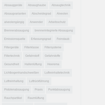
Absauggeräte
Absaughaube
Absaugtechnik
Absaugvarianten
Abscheidegrad
Alveolen
alveolengängig
Anwender
Arbeitsschutz
Brennerabsaugung
brennerintegrierte Absaugung
Emissionsquelle
Erfassungsgrad
Feinstaub
Filtergeräte
Filterklasse
Filtersysteme
Filtertechnik
Gefahrstoff
Gefahrstoffe
Gesundheit
Hallenlüftung
Heerema
Lichtbogenhandschweißen
Luftreinhaltetechnik
Luftreinhaltung
Luftrückführung
Pistolenabsaugung
Praxis
Punktabsaugung
Rauchpartikel
Raumlüftung