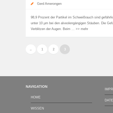
Gerd Amerongen
98,9 Prozent der Partikel im Schweißrauch sind gefährlic
unter 10 µm bei den alveolengängigen Stäuben. Die Gefa
Verblitzen der Augen. Beim … >> mehr
←
1
2
3
NAVIGATION
IMP
HOME
DAT
WISSEN